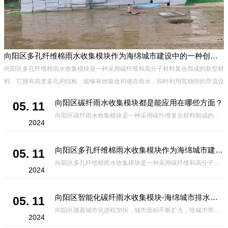
向阳区多孔纤维棉雨水收集模块作为海绵城市建设中的一种创新材料
向阳区多孔纤维棉雨水收集模块是一种采用碳纤维和高分子材料复合而成的新型材
料。它拥有高度多孔的结构，能够有效吸收和储存雨水，同时利用其独特的导流设
计，将雨水迅速排出，有效防止城市内涝的发生。此外，该材料还具有
向阳区碳纤雨水收集模块都是能应用在哪些方面？
05. 11
向阳区碳纤雨水收集模块是一种采用碳纤维复合材料制成的雨水收集装置，具有*、环保、可持续等诸多优点。这种模块的设计独特，结构轻巧且强度高，耐腐蚀，能够在各种环境条件下稳定运行。其广泛的应用领域不仅体现在城市规
2024
向阳区多孔纤维棉雨水收集模块作为海绵城市建设中的一种创新材料
05. 11
向阳区多孔纤维棉雨水收集模块是一种采用碳纤维和高分子材料复合而成的新型材料。它拥有高度多孔的结构，能够有效吸收和储存雨水，同时利用其独特的导流设计，将雨水迅速排出，有效防止城市内涝的发生。此外，该材料还具有
2024
向阳区智能化碳纤雨水收集模块-海绵城市排水蓄水系统的优选项
05. 11
向阳区随着城市化进程加快，城市面积不断扩大，给城市带来的问题也随之增加。其中之一就是水资源的短缺。雨水收集是一种解决城市水资源短缺的有效途径。在雨水收集技术中，智能化碳纤雨水收集模块的出现，为解决城市水资源
2024