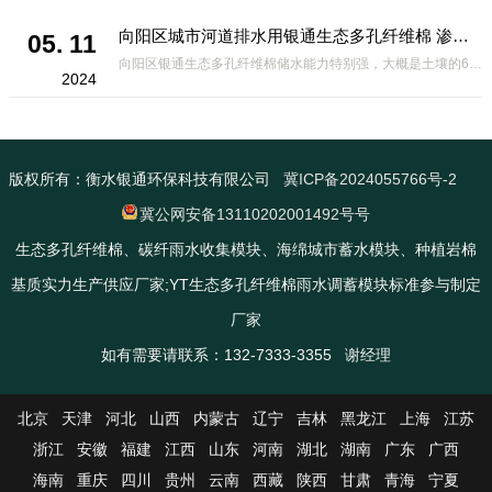
向阳区城市河道排水用银通生态多孔纤维棉 渗透性好重量轻
05. 11
向阳区银通生态多孔纤维棉储水能力特别强，大概是土壤的6倍，所以在下暴雨或者是严重的雨雪天气时，能将降水量很好的吸收掉，到了天气晴朗之后又会将这些水分蒸发到空气中。这种材料在绿化环保上能起到很大的作用，能够大
2024
版权所有：衡水银通环保科技有限公司
冀ICP备2024055766号-2
冀公网安备13110202001492号号
生态多孔纤维棉、碳纤雨水收集模块、海绵城市蓄水模块、种植岩棉
基质实力生产供应厂家;YT生态多孔纤维棉雨水调蓄模块标准参与制定
厂家
如有需要请联系：132-7333-3355 谢经理
北京
天津
河北
山西
内蒙古
辽宁
吉林
黑龙江
上海
江苏
浙江
安徽
福建
江西
山东
河南
湖北
湖南
广东
广西
海南
重庆
四川
贵州
云南
西藏
陕西
甘肃
青海
宁夏