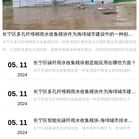
长宁区多孔纤维棉雨水收集模块作为海绵城市建设中的一种创新材料
长宁区多孔纤维棉雨水收集模块是一种采用碳纤维和高分子材料复合而成的新型材
料。它拥有高度多孔的结构，能够有效吸收和储存雨水，同时利用其独特的导流设
计，将雨水迅速排出，有效防止城市内涝的发生。此外，该材料还具有
长宁区碳纤雨水收集模块都是能应用在哪些方面？
05. 11
长宁区碳纤雨水收集模块是一种采用碳纤维复合材料制成的雨水收集装置，具有*、环保、可持续等诸多优点。这种模块的设计独特，结构轻巧且强度高，耐腐蚀，能够在各种环境条件下稳定运行。其广泛的应用领域不仅体现在城市规
2024
长宁区多孔纤维棉雨水收集模块作为海绵城市建设中的一种创新材料
05. 11
长宁区多孔纤维棉雨水收集模块是一种采用碳纤维和高分子材料复合而成的新型材料。它拥有高度多孔的结构，能够有效吸收和储存雨水，同时利用其独特的导流设计，将雨水迅速排出，有效防止城市内涝的发生。此外，该材料还具有
2024
长宁区智能化碳纤雨水收集模块-海绵城市排水蓄水系统的优选项
05. 11
长宁区随着城市化进程加快，城市面积不断扩大，给城市带来的问题也随之增加。其中之一就是水资源的短缺。雨水收集是一种解决城市水资源短缺的有效途径。在雨水收集技术中，智能化碳纤雨水收集模块的出现，为解决城市水资源
2024