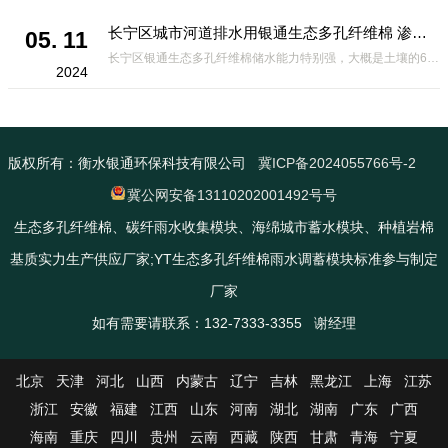
长宁区城市河道排水用银通生态多孔纤维棉 渗透性好重量轻
05. 11
长宁区银通生态多孔纤维棉储水能力特别强，大概是土壤的6倍，所以在下暴雨或者是严重的雨雪天气时，能将降水量很好的吸收掉，到了天气晴朗之后又会将这些水分蒸发到空气中。这种材料在绿化环保上能起到很大的作用，能够大
2024
版权所有：衡水银通环保科技有限公司
冀ICP备2024055766号-2
冀公网安备13110202001492号号
生态多孔纤维棉、碳纤雨水收集模块、海绵城市蓄水模块、种植岩棉
基质实力生产供应厂家;YT生态多孔纤维棉雨水调蓄模块标准参与制定
厂家
如有需要请联系：132-7333-3355 谢经理
北京
天津
河北
山西
内蒙古
辽宁
吉林
黑龙江
上海
江苏
浙江
安徽
福建
江西
山东
河南
湖北
湖南
广东
广西
海南
重庆
四川
贵州
云南
西藏
陕西
甘肃
青海
宁夏