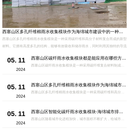
西塞山区多孔纤维棉雨水收集模块作为海绵城市建设中的一种创新材料
有
西塞山区多孔纤维棉雨水收集模块是一种采用碳纤维和高分子材料复合而成的新型
材料。它拥有高度多孔的结构，能够有效吸收和储存雨水，同时利用其独特的导流
设计，将雨水迅速排出，有效防止城市内涝的发生。此外，该材料还具有
西塞山区碳纤雨水收集模块都是能应用在哪些方面？
05. 11
西塞山区碳纤雨水收集模块是一种采用碳纤维复合材料制成的雨水收集装置，具有*、环保、可持续等诸多优点。这种模块的设计独特，结构轻巧且强度高，耐腐蚀，能够在各种环境条件下稳定运行。其广泛的应用领域不仅体现在城市规
2024
西塞山区多孔纤维棉雨水收集模块作为海绵城市建设中的一种创新材料
05. 11
西塞山区多孔纤维棉雨水收集模块是一种采用碳纤维和高分子材料复合而成的新型材料。它拥有高度多孔的结构，能够有效吸收和储存雨水，同时利用其独特的导流设计，将雨水迅速排出，有效防止城市内涝的发生。此外，该材料还具有
2024
西塞山区智能化碳纤雨水收集模块-海绵城市排水蓄水系统的优选项
05. 11
西塞山区随着城市化进程加快，城市面积不断扩大，给城市带来的问题也随之增加。其中之一就是水资源的短缺。雨水收集是一种解决城市水资源短缺的有效途径。在雨水收集技术中，智能化碳纤雨水收集模块的出现，为解决城市水资源
2024