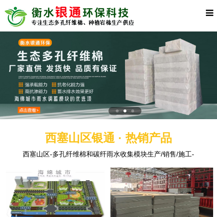
西塞山区银通 · 热销产品
西塞山区-多孔纤维棉和碳纤雨水收集模块生产/销售/施工-