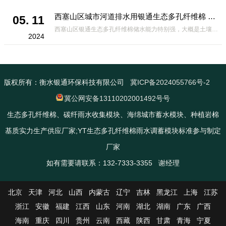
西塞山区城市河道排水用银通生态多孔纤维棉 渗透性好重量轻
05. 11
西塞山区银通生态多孔纤维棉储水能力特别强，大概是土壤的6倍，所以在下暴雨或者是严重的雨雪天气时，能将降水量很好的吸收掉，到了天气晴朗之后又会将这些水分蒸发到空气中。这种材料在绿化环保上能起到很大的作用，能够大
2024
版权所有：衡水银通环保科技有限公司
冀ICP备2024055766号-2
冀公网安备13110202001492号号
生态多孔纤维棉、碳纤雨水收集模块、海绵城市蓄水模块、种植岩棉
基质实力生产供应厂家;YT生态多孔纤维棉雨水调蓄模块标准参与制定
厂家
如有需要请联系：132-7333-3355 谢经理
北京
天津
河北
山西
内蒙古
辽宁
吉林
黑龙江
上海
江苏
浙江
安徽
福建
江西
山东
河南
湖北
湖南
广东
广西
海南
重庆
四川
贵州
云南
西藏
陕西
甘肃
青海
宁夏