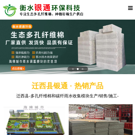
迁西县银通 · 热销产品
迁西县-多孔纤维棉和碳纤雨水收集模块生产/销售/施工-