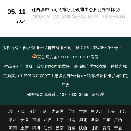
迁西县城市河道排水用银通生态多孔纤维棉 渗透性好重量轻
05. 11
迁西县银通生态多孔纤维棉储水能力特别强，大概是土壤的6倍，所以在下暴雨或者是严重的雨雪天气时，能将降水量很好的吸收掉，到了天气晴朗之后又会将这些水分蒸发到空气中。这种材料在绿化环保上能起到很大的作用，能够大
2024
版权所有：衡水银通环保科技有限公司
冀ICP备2024055766号-2
冀公网安备13110202001492号号
生态多孔纤维棉、碳纤雨水收集模块、海绵城市蓄水模块、种植岩棉
基质实力生产供应厂家;YT生态多孔纤维棉雨水调蓄模块标准参与制定
厂家
如有需要请联系：132-7333-3355 谢经理
北京
天津
河北
山西
内蒙古
辽宁
吉林
黑龙江
上海
江苏
浙江
安徽
福建
江西
山东
河南
湖北
湖南
广东
广西
海南
重庆
四川
贵州
云南
西藏
陕西
甘肃
青海
宁夏