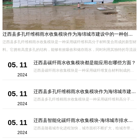
迁西县多孔纤维棉雨水收集模块作为海绵城市建设中的一种创新材料
迁西县多孔纤维棉雨水收集模块是一种采用碳纤维和高分子材料复合而成的新型材
料。它拥有高度多孔的结构，能够有效吸收和储存雨水，同时利用其独特的导流设
计，将雨水迅速排出，有效防止城市内涝的发生。此外，该材料还具有
迁西县碳纤雨水收集模块都是能应用在哪些方面？
05. 11
迁西县碳纤雨水收集模块是一种采用碳纤维复合材料制成的雨水收集装置，具有*、环保、可持续等诸多优点。这种模块的设计独特，结构轻巧且强度高，耐腐蚀，能够在各种环境条件下稳定运行。其广泛的应用领域不仅体现在城市规
2024
迁西县多孔纤维棉雨水收集模块作为海绵城市建设中的一种创新材料
05. 11
迁西县多孔纤维棉雨水收集模块是一种采用碳纤维和高分子材料复合而成的新型材料。它拥有高度多孔的结构，能够有效吸收和储存雨水，同时利用其独特的导流设计，将雨水迅速排出，有效防止城市内涝的发生。此外，该材料还具有
2024
迁西县智能化碳纤雨水收集模块-海绵城市排水蓄水系统的优选项
05. 11
迁西县随着城市化进程加快，城市面积不断扩大，给城市带来的问题也随之增加。其中之一就是水资源的短缺。雨水收集是一种解决城市水资源短缺的有效途径。在雨水收集技术中，智能化碳纤雨水收集模块的出现，为解决城市水资源
2024