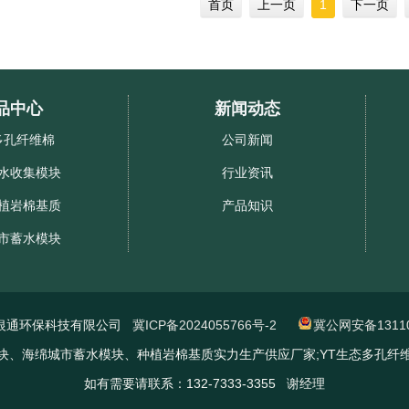
首页
上一页
1
下一页
品中心
新闻动态
多孔纤维棉
公司新闻
水收集模块
行业资讯
植岩棉基质
产品知识
市蓄水模块
银通环保科技有限公司
冀ICP备2024055766号-2
冀公网安备13110
块、海绵城市蓄水模块、种植岩棉基质实力生产供应厂家;YT生态多孔纤
如有需要请联系：132-7333-3355 谢经理