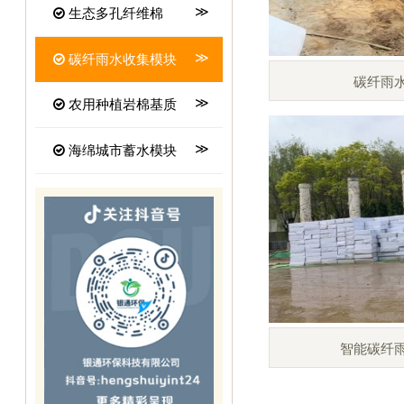
生态多孔纤维棉
碳纤雨水收集模块
碳纤雨
农用种植岩棉基质
海绵城市蓄水模块
智能碳纤