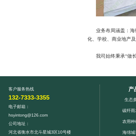
业务布局涵盖：海
化、学校、商业地产及
我司始终秉承“做
产
客户服务热线
132-7333-3355
生态
电子邮箱：
碳纤雨
hsyintong@126.com
农用种
公司地址：
河北省衡水市北斗星城3区10号楼
海绵城