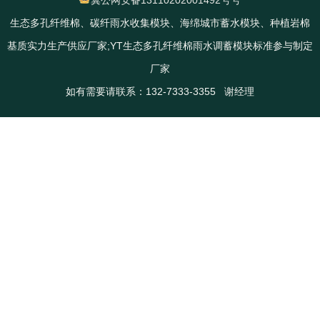
冀公网安备13110202001492号号
生态多孔纤维棉、碳纤雨水收集模块、海绵城市蓄水模块、种植岩棉
基质实力生产供应厂家;YT生态多孔纤维棉雨水调蓄模块标准参与制定
厂家
如有需要请联系：132-7333-3355 谢经理